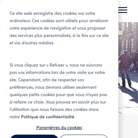
Skip
to
Ce site web enregistre des cookies sur votre
Toggl
the
Menu
ordinateur. Ces cookies sont utilisés pour améliorer
main
votre expérience de navigation et vous proposer
Tenant Experience
Insights
content.
des services plus personnalisés, à la fois sur ce site
Logement
Immobilier
et via d’autres médias.
Améliorez la satisfaction des locataires et
Ici, vous trouverez des analyses et des best
résidentiel
commercial
augmentez la rentabilité.
practices en matière d’expérience client et
Base pour la prise
Des clients satisfaits
d’analyse basée sur les données.
de décision,
restent fidèles.
Enquêtes de
Gestion du
Si vous cliquez sur « Refuser », nous ne suivrons
locataires satisfaits,
Réduisez les
satisfaction des
changement – Des
Blog
Webinaires
pas vos informations lors de votre visite sur notre
employés engagés
vacances et les
locataires –
employés
site. Cependant, afin de respecter vos
et investissements
adaptations
Plongez-vous dans
Vous trouverez ici
Découvrez ce que
engagés font la
plus judicieux.
coûteuses. Suivez
la Tenant Experience
nos webinaires, à
préférences, nous devrons utiliser seulement
pensent vos clients
différence
tous les points de
et lisez comment
venir ainsi que ceux
quelques petits cookies pour que vous n’ayez pas
Tirez le meilleur
Nous vous
contact importants
d’autres acteurs du
qui ont été
à refaire ce choix. Vous pouvez en savoir plus sur
Gestion
parti des retours de
accompagnons dans
et augmentez vos
secteur ont réussi.
enregistrés.
immobilière et
l’utilisation que nous faisons des cookies dans
vos clients. Enquêtes
le travail
revenus.
gestion des
spécifiques au
d’amélioration et
notre
Politique de confidentialité
.
installations
Rapports
Benchmark Event
secteur pour
vous aidons à
Asset
Paramètres du cookies
l’ensemble du
transformer les
Base pour le
Vous trouverez ici
Tout sur le
ESG et développement
Management
parcours client.
données en actions
pilotage de la
nos derniers
Benchmark Event et