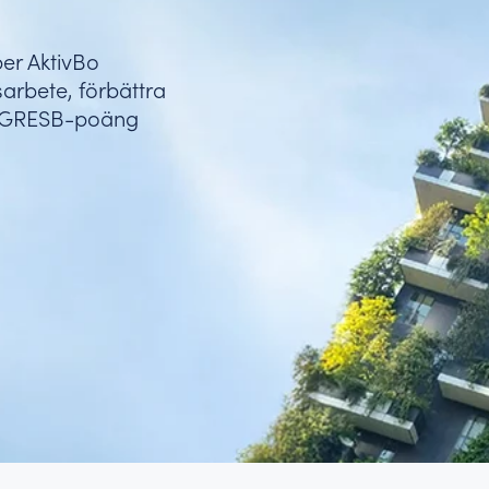
tta mål och skapa drivkraft.
per AktivBo
sarbete, förbättra
er GRESB-poäng