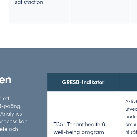
satisfaction
den
GRESB-indikator
 ett
Aktiv
SB-poäng.
utvec
Analytics
under
process kan
TC5.1 Tenant health &
om er
bete och
well-being program
ni sä