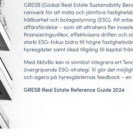
GRESB (Global Real Estate Sustainability Benc
ramverk för att mäta och jämföra fastighetsb
hållbarhet och bolagsstyrning (ESG). Att arb
affärsfördelar – som att attrahera fler invester
finansieringsvillkor, effektivisera driften och
starkt ESG-fokus bidra till högre fastighetsv
hyresgäster samt ökad tillgång till kapital fr
Med AktivBo kan ni sömlöst integrera ert Te
övergripande ESG-strategi. Vi gör det möjligt
och agera på hyresgästernas feedback – en 
GRESB Real Estate Reference Guide 2024