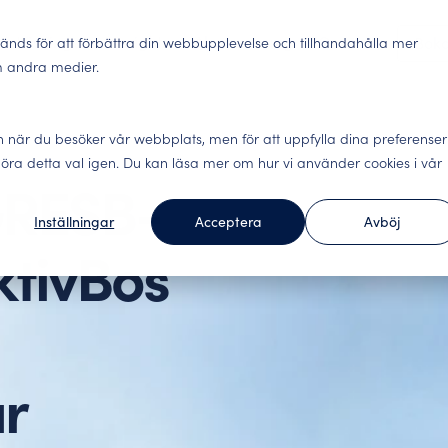
Lösningar
Insights
Abonnemang
Om oss
Bok
änds för att förbättra din webbupplevelse och tillhandahålla mer
m andra medier.
Lokaler
gäster, engagerade
Nöjda kunder stannar. 
n när du besöker vår webbplats, men för att uppfylla dina preferenser
fika undersökningar för hela kundresan.
lse och datadriven analys.
alla viktiga kontaktytor 
ra detta val igen. Du kan läsa mer om hur vi använder cookies i vår
GRESB-
Inställningar
Acceptera
Avböj
underna tycker
Förändringsledning – 
Webinar
ecifika undersökningar för
ur andra i branschen har
Engagerade medarbetare g
Här hittar du våra webi
v er affär. Arbeta kunddrivet
ktivBos
data levande.
Benchmark Event
Social hållbarhet – h
Allt om Benchmark Event
m. Integrerar mot ledande
ällningar.
Utöver konkreta förbätt
underlag för hållbarhets
r
ch kontaktuppgifter.