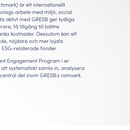
hmark) är ett internationellt
olags arbete med miljö, social
eta aktivt med GRESB ger tydliga
are, få tillgång till bättre
 sänka kostnader. Dessutom kan ett
ärde, nöjdare och mer lojala
ån ESG-relaterade fonder.
nant Engagement Program i er
 att systematiskt samla in, analysera
central del inom GRESB:s ramverk.