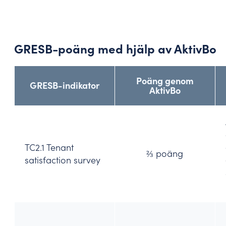
GRESB-poäng med hjälp av AktivBo
Poäng genom
GRESB-indikator
AktivBo
TC2.1 Tenant
⅔ poäng
satisfaction survey