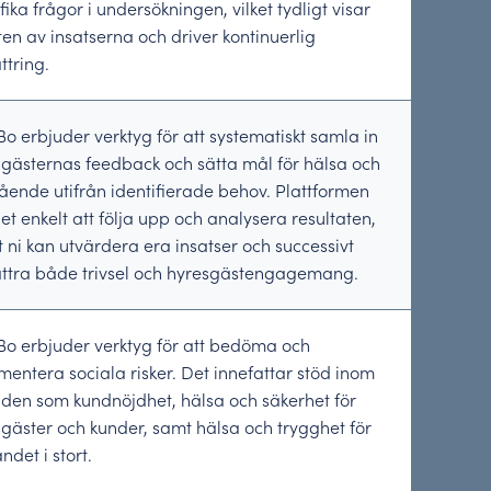
fika frågor i undersökningen, vilket tydligt visar
ten av insatserna och driver kontinuerlig
ttring.
Bo erbjuder verktyg för att systematiskt samla in
gästernas feedback och sätta mål för hälsa och
ende utifrån identifierade behov. Plattformen
et enkelt att följa upp och analysera resultaten,
t ni kan utvärdera era insatser och successivt
ttra både trivsel och hyresgäst­engagemang.
Bo erbjuder verktyg för att bedöma och
entera sociala risker. Det innefattar stöd inom
den som kundnöjdhet, hälsa och säkerhet för
gäster och kunder, samt hälsa och trygghet för
ndet i stort.