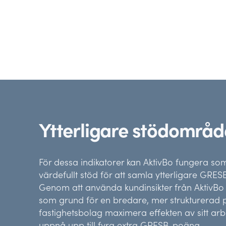
Ytterligare stödområ
För dessa indikatorer kan AktivBo fungera som
värdefullt stöd för att samla ytterligare GRE
Genom att använda kundinsikter från AktivBo 
som grund för en bredare, mer strukturerad 
fastighetsbolag maximera effekten av sitt ar
uppnå upp till fyra extra GRESB-poäng.