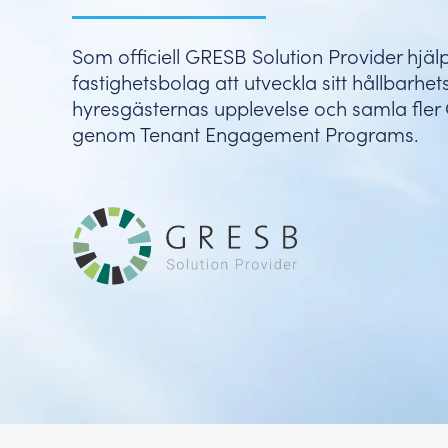
Jämför er mot branschen, vår data hjälper er att sä
Som officiell GRESB Solution Provider hjäl
fastighetsbolag att utveckla sitt hållbarhet
hyresgästernas upplevelse och samla fl
genom Tenant Engagement Programs.