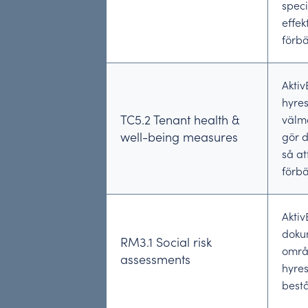
speci
effek
förbä
Aktiv
hyres
TC5.2 Tenant health &
välmå
well-being measures
gör d
så at
förbä
Aktiv
dokum
RM3.1 Social risk
områ
assessments
hyres
bestå