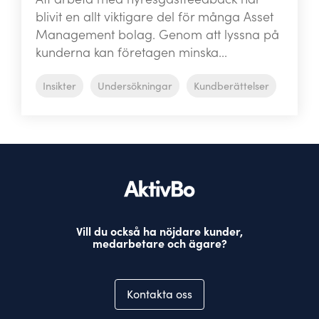
blivit en allt viktigare del för många Asset
Management bolag. Genom att lyssna på
kunderna kan företagen minska...
Insikter
Undersökningar
Kundberättelser
Vill du också ha nöjdare kunder,
medarbetare och ägare?
Kontakta oss