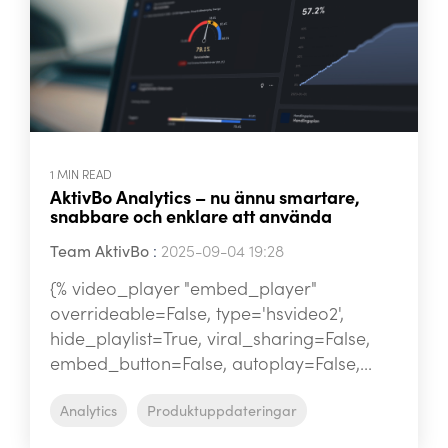
1 MIN READ
AktivBo Analytics – nu ännu smartare,
snabbare och enklare att använda
Team AktivBo
:
2025-09-04 19:28
{% video_player "embed_player"
overrideable=False, type='hsvideo2',
hide_playlist=True, viral_sharing=False,
embed_button=False, autoplay=False,...
Analytics
Produktuppdateringar