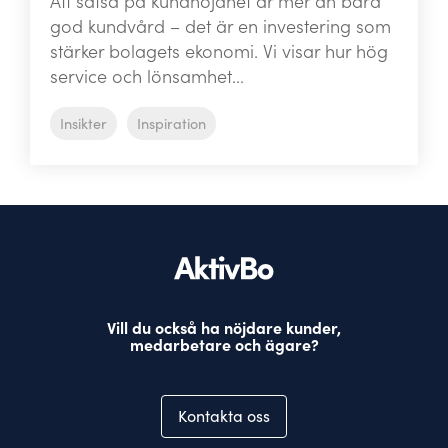
Att satsa på kundnöjdhet är mer än bara
god kundvård – det är en investering som
stärker bolagets ekonomi. Vi visar hur hög
service och lönsamhet...
Insikter
Inspiration
Vill du också ha nöjdare kunder,
medarbetare och ägare?
Kontakta oss