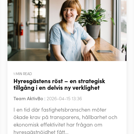
1 MIN READ
Hyresgästens röst – en strategisk
tillgång i en delvis ny verklighet
Team AktivBo
:
2026-04-15 13:36
I en tid där fastighetsbranschen möter
ökade krav på transparens, hållbarhet och
ekonomisk effektivitet har frågan om
hyresgästnöjdhet fått...