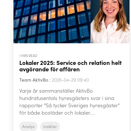
1 MIN READ
Lokaler 2025: Service och relation helt
avgörande för affären
Team AktivBo
:
2026-04-29 09:40
Varje år sammanställer AktivBo
hundratusentals hyresgästers svar i sina
rapporter ”Så tycker Sveriges hyresgäster”
för både bostäder och lokaler....
Analys
Insikter