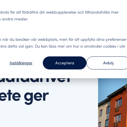
ter
Lösningar
Insights
Abonnemang
Om oss
Bok
änds för att förbättra din webbupplevelse och tillhandahålla mer
m andra medier.
Lokaler
n när du besöker vår webbplats, men för att uppfylla dina preferenser
gäster, engagerade
Nöjda kunder stannar. 
fika undersökningar för hela kundresan.
lse och datadriven analys.
ra detta val igen. Du kan läsa mer om hur vi använder cookies i vår
alla viktiga kontaktytor 
Inställningar
Acceptera
Avböj
underna tycker
Förändringsledning – 
Webinar
datadrivet
ecifika undersökningar för
ur andra i branschen har
Engagerade medarbetare g
Här hittar du våra webi
v er affär. Arbeta kunddrivet
data levande.
ete ger
Benchmark Event
Social hållbarhet – h
Allt om Benchmark Event
m. Integrerar mot ledande
ällningar.
Utöver konkreta förbätt
underlag för hållbarhets