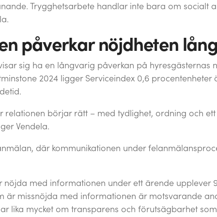
nande. Trygghetsarbete handlar inte bara om socialt a
la.
sen påverkar nöjdheten lång
visar sig ha en långvarig påverkan på hyresgästernas n
minstone 2024 ligger Serviceindex 0,6 procentenheter ö
detid.
När relationen börjar rätt – med tydlighet, ordning och et
äger Vendela.
elanmälan, där kommunikationen under felanmälansproce
 nöjda med informationen under ett ärende upplever 91
om är missnöjda med informationen är motsvarande ande
andlar lika mycket om transparens och förutsägbarhet som