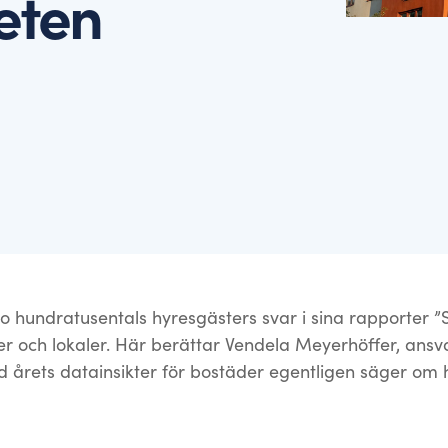
eten
ch kontaktuppgifter.
tta mål och skapa drivkraft.
o hundratusentals hyresgästers svar i sina rapporter ”
r och lokaler. Här berättar Vendela Meyerhöffer, ansva
d årets datainsikter för bostäder egentligen säger om