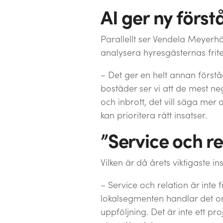
AI ger ny först
Parallellt ser Vendela Meyerhö
analysera hyresgästernas frite
– Det ger en helt annan förstå
bostäder ser vi att de mest n
och inbrott, det vill säga mer
kan prioritera rätt insatser.
”Service och re
Vilken är då årets viktigaste ins
– Service och relation är inte
lokalsegmenten handlar det om sa
uppföljning. Det är inte ett p