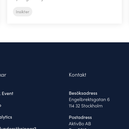
Insikter
kar
Kontakt
Besöksadress
 Event
Engelbrektsgatan 6
o
114 32 Stockholm
lytics
Postadress
AktivBo AB
dundersökningar?