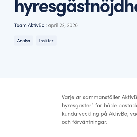
hyresgästnöjdh
Benchmarking – använd best practice
Här hittar du våra senaste nyheter, pressmaterial o
Jämför er mot branschen, vår data hjälper er att sä
Team AktivBo
:
april 22, 2026
Analys
Insikter
Varje år sammanställer AktivB
hyresgäster” för både bostäde
kundutveckling på AktivBo, va
och förväntningar.