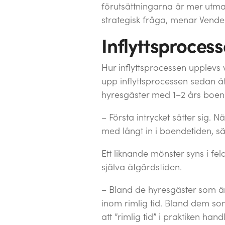
förutsättningarna är mer utma
strategisk fråga, menar Vende
Inflyttsproces
Hur inflyttsprocessen upplevs 
upp inflyttsprocessen sedan åt
hyresgäster med 1–2 års boen
– Första intrycket sätter sig. 
med långt in i boendetiden, s
Ett liknande mönster syns i f
själva åtgärdstiden.
– Bland de hyresgäster som är
inom rimlig tid. Bland dem s
att ”rimlig tid” i praktiken h