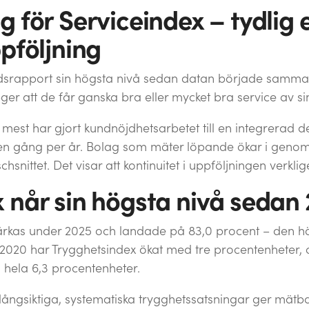
 för Serviceindex – tydlig 
pföljning
adsrapport sin högsta nivå sedan datan började samman
er att de får ganska bra eller mycket bra service av si
mest har gjort kundnöjdhetsarbetet till en integrerad de
 en gång per år. Bolag som mäter löpande ökar i genoms
nittet. Det visar att kontinuitet i uppföljningen verklig
 når sin högsta nivå sedan
stärkas under 2025 och landade på 83,0 procent – den 
020 har Trygghetsindex ökat med tre procentenheter, o
 hela 6,3 procentenheter.
tt långsiktiga, systematiska trygghetssatsningar ger mätb