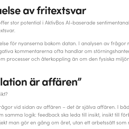
åelse av fritextsvar
ffer stor potential i AktivBos AI-baserade sentimentan
xtsvar.
else för nyanserna bakom datan. I analysen av frågor re
egativa kommentarerna ofta handlar om störningshanter
 om processer och återkoppling än om den fysiska miljön
lation är affären”
ikt?
 frågor vid sidan av affären – det är själva affären. I b
mma logik: feedback ska leda till insikt, insikt till förb
rojekt man gör en gång om året, utan ett arbetssätt som 