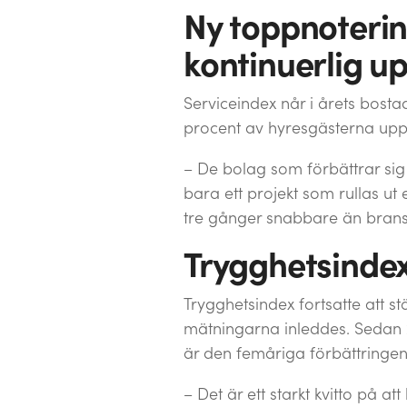
Ny toppnotering
kontinuerlig up
Serviceindex når i årets bost
procent av hyresgästerna uppg
– De bolag som förbättrar sig 
bara ett projekt som rullas ut
tre gånger snabbare än branschs
Trygghetsindex
Trygghetsindex fortsatte att 
mätningarna inleddes. Sedan 2
är den femåriga förbättringen
– Det är ett starkt kvitto på a