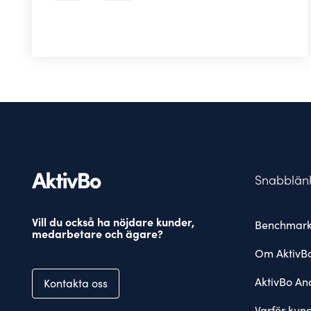
Snabblän
Vill du också ha nöjdare kunder,
Benchmark
medarbetare och ägare?
Om AktivB
AktivBo Ana
Kontakta oss
Varför kun