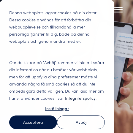
Skip
to
Denna webbplats lagrar cookies på din dator.
Toggl
the
Menu
Dessa cookies används för att förbättra din
main
webbupplevelse och tillhandahålla mer
Tenant Experience
Insights
Bostadsbolag
Lokaler
content.
personliga tjänster till dig, både på denna
Beslutsunderlag för
Nöjda kunder
webbplats och genom andra medier.
Få ut maximalt av dina kunders feedback.
Här får du insikter och best practice inom
bostadsbolag.
stannar. Minska
Branschspecifika undersökningar för hela
kundupplevelse och datadriven analys.
Nöjdare hyresgäster,
vakanser och
kundresan.
engagerade
kostsamma
Blogg
Webinar
Om du klickar på "Avböj" kommer vi inte att spåra
medarbetare och
anpassningar. Följ
Hyresgästundersökningar
Förändringsledning
din information när du besöker vår webbplats,
smartare
upp alla viktiga
Fördjupa dig inom
Här hittar du våra
– ta reda på vad
– vi får det att
investeringar.
kontaktytor och öka
men för att uppfylla dina preferenser måste vi
tenant experience
webinar, både de
kunderna tycker
hända
intäkterna.
och läs om hur
som är på gång och
använda några få små cookies så att du inte
Få ut maximalt av era
andra i branschen
Engagerade
de som är inspelade.
Daniella Matts
ombeds göra detta val igen. Du kan läsa mer om
Förvaltningsbolag
kunders feedback.
har lyckats.
medarbetare gör
hur vi använder cookies i vår
Integritetspolicy
.
Underlag för
Branschspecifika
skillnad. Vi stödjer i
Benchmark Event
verksamhetsstyrning
undersökningar för hela
förbättringsarbetet
Inställningar
Rapporter
och optimering av er
kundresan.
och gör data levande.
Allt om Benchmark
affär. Arbeta
Här hittar du våra
Event, Kundkristallen
Acceptera
Avböj
kunddrivet och stärk
senaste rapporter
och kommande
AktivBo Analytics
Social hållbarhet –
ert erbjudande.
och
event.