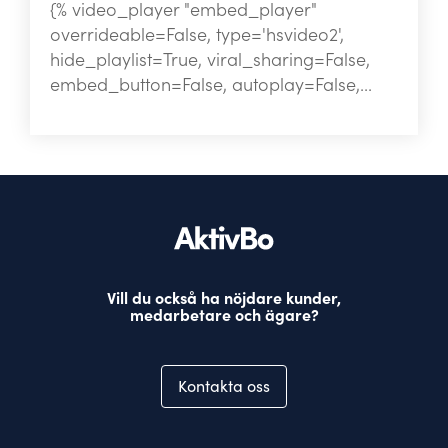
{% video_player "embed_player"
overrideable=False, type='hsvideo2',
hide_playlist=True, viral_sharing=False,
embed_button=False, autoplay=False,...
Vill du också ha nöjdare kunder,
medarbetare och ägare?
Kontakta oss