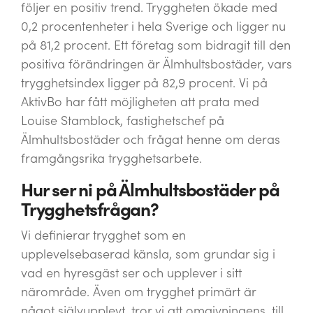
följer en positiv trend. Tryggheten ökade med
0,2 procentenheter i hela Sverige och ligger nu
på 81,2 procent. Ett företag som bidragit till den
positiva förändringen är Älmhultsbostäder, vars
trygghetsindex ligger på 82,9 procent. Vi på
AktivBo har fått möjligheten att prata med
Louise Stamblock, fastighetschef på
Älmhultsbostäder och frågat henne om deras
framgångsrika trygghetsarbete.
Hur ser ni på Älmhultsbostäder på
Trygghetsfrågan?
Vi definierar trygghet som en
upplevelsebaserad känsla, som grundar sig i
vad en hyresgäst ser och upplever i sitt
närområde. Även om trygghet primärt är
något självupplevt, tror vi att omgivningens, till