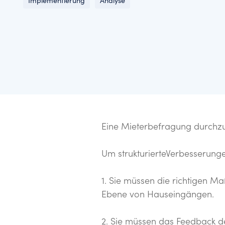
Implementierung
Analyse
Unsere Daten und unsere Best Practices helfen Ihne
Hier finden Sie unsere neuesten Nachrichten, Pres
setzen.
Kontaktinformationen.
Eine Mieterbefragung durchzufü
Um strukturierteVerbesserunge
1. Sie müssen die richtigen Ma
Ebene von Hauseingängen.
2. Sie müssen das Feedback de