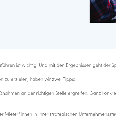
n, Ziele und Impulse zu
sematerialien und
hren ist wichtig. Und mit den Ergebnissen geht der Spa
n zu erzielen, haben wir zwei Tipps:
ßnahmen an der richtigen Stelle ergreifen. Ganz konkret 
r Mieter*innen in Ihrer strategischen Unternehmensste