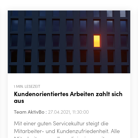
1 MIN. LESEZEIT
Kundenorientiertes Arbeiten zahlt sich
aus
Team AktivBo
:
27.04.2021, 11:30:00
Mit einer guten Servicekultur steigt die
Mitarbeiter- und Kundenzufriedenheit. Alle