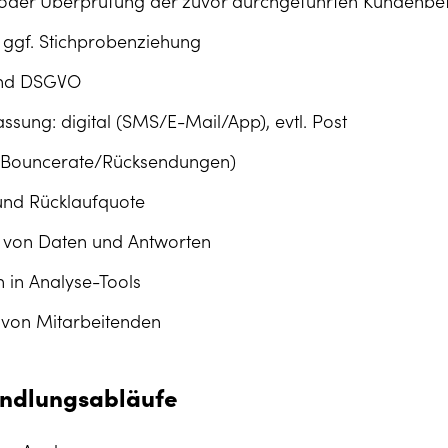
/oder Überprüfung der zuvor durchgeführten Kundenb
ggf. Stichprobenziehung
nd DSGVO
sung: digital (SMS/E-Mail/App), evtl. Post
(Bouncerate/Rücksendungen)
 und Rücklaufquote
ng von Daten und Antworten
n in Analyse-Tools
 von Mitarbeitenden
andlungsabläufe