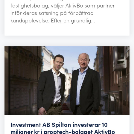
fastighetsbolag, väljer AktivBo som partner
inför deras satsning på förbättrad
kundupplevelse. Efter en grundlig...
Investment AB Spiltan investerar 10
miljoner kr i proptech-bolaget AktivBo