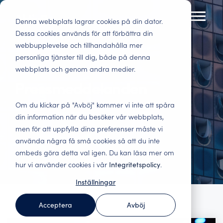
Skip
to
Denna webbplats lagrar cookies på din dator.
Toggl
the
Menu
Dessa cookies används för att förbättra din
main
webbupplevelse och tillhandahålla mer
Tenant Experience
Insights
Bostadsbolag
Lokaler
content.
personliga tjänster till dig, både på denna
Beslutsunderlag för
Nöjda kunder
webbplats och genom andra medier.
Få ut maximalt av dina kunders feedback.
Här får du insikter och best practice inom
bostadsbolag.
stannar. Minska
Branschspecifika undersökningar för hela
kundupplevelse och datadriven analys.
Pressmeddelanden
Nöjdare hyresgäster,
vakanser och
kundresan.
engagerade
kostsamma
Blogg
Webinar
Om du klickar på "Avböj" kommer vi inte att spåra
medarbetare och
anpassningar. Följ
Hyresgästundersökningar
Förändringsledning
din information när du besöker vår webbplats,
smartare
upp alla viktiga
Fördjupa dig inom
Här hittar du våra
– ta reda på vad
– vi får det att
investeringar.
kontaktytor och öka
men för att uppfylla dina preferenser måste vi
tenant experience
webinar, både de
kunderna tycker
hända
intäkterna.
och läs om hur
som är på gång och
använda några få små cookies så att du inte
Få ut maximalt av era
andra i branschen
Engagerade
de som är inspelade.
ombeds göra detta val igen. Du kan läsa mer om
Förvaltningsbolag
kunders feedback.
har lyckats.
medarbetare gör
hur vi använder cookies i vår
Integritetspolicy
.
Underlag för
Branschspecifika
skillnad. Vi stödjer i
Benchmark Event
verksamhetsstyrning
undersökningar för hela
förbättringsarbetet
Inställningar
Rapporter
och optimering av er
kundresan.
och gör data levande.
Allt om Benchmark
affär. Arbeta
Här hittar du våra
Event, Kundkristallen
Acceptera
Avböj
kunddrivet och stärk
senaste rapporter
och kommande
AktivBo Analytics
Social hållbarhet –
ert erbjudande.
och
event.