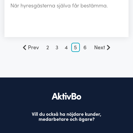
När hyresgästerna själva får bestämma.
Prev
2
3
4
5
6
Next
Vill du också ha nöjdare kunder,
medarbetare och ägare?