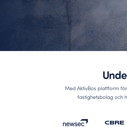
Benchmarking – använd best practice
Här hittar du våra senaste nyheter, pressmaterial o
Jämför er mot branschen, vår data hjälper er att sä
Under
Med AktivBos plattform för
fastighetsbolag och h