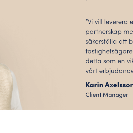
”Vi vill leverer
partnerskap med
säkerställa att
fastighetsägare
detta som en vik
vårt erbjudande
Karin Axelsso
Client Manager |