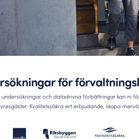
ch kontaktuppgifter.
tta mål och skapa drivkraft.
sökningar för förvaltning
 undersökningar och datadrivna förbättringar kan ni för
yresgäster. Kvalitetssäkra ert erbjudande, skapa mervär