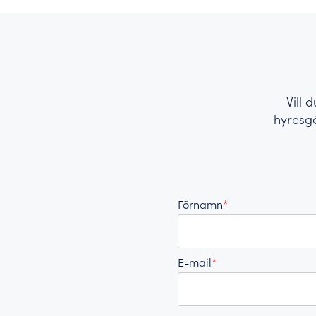
Vill 
hyresg
Förnamn
*
E-mail
*