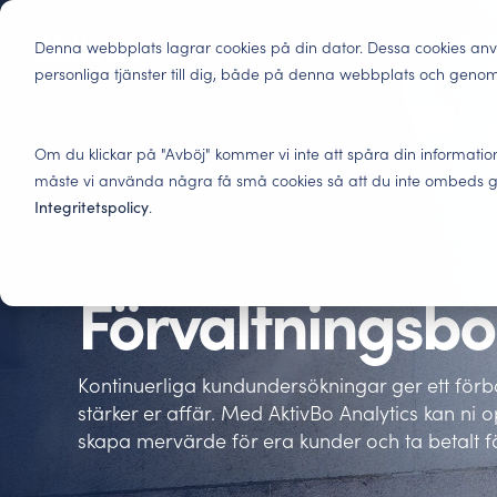
Skip
to
Produkte
Denna webbplats lagrar cookies på din dator. Dessa cookies anv
the
personliga tjänster till dig, både på denna webbplats och geno
main
content.
Tenant Experience
Insights
Bostadsbolag
Om du klickar på "Avböj" kommer vi inte att spåra din informatio
Beslutsunderlag för bostadsbolag. Nöjdare hyres
Få ut maximalt av dina kunders feedback. Branschspeci
Här får du insikter och best practice inom kunduppleve
måste vi använda några få små cookies så att du inte ombeds gö
medarbetare och smartare investeringar.
Integritetspolicy
.
Hyresgästundersökningar – ta reda på vad k
Blogg
Förvaltningsbolag
Få ut maximalt av era kunders feedback. Branschsp
Fördjupa dig inom tenant experience och läs om h
Förvaltningsbo
Underlag för verksamhetsstyrning och optimering a
hela kundresan.
lyckats.
och stärk ert erbjudande.
AktivBo Analytics – fatta smartare beslut
Rapporter
Kontinuerliga kundundersökningar ger ett för
Samla all kundfeedback i vår AI-baserade plattfor
Här hittar du våra senaste rapporter och sammanst
stärker er affär. Med AktivBo Analytics kan ni 
ERP- och CRM-system.
skapa mervärde för era kunder och ta betalt f
Press