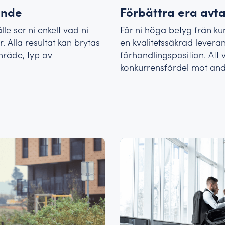
ande
Förbättra era avt
e ser ni enkelt vad ni
Får ni höga betyg från ku
 Alla resultat kan brytas
en kvalitetssäkrad levera
mråde, typ av
förhandlingsposition. Att 
konkurrensfördel mot and