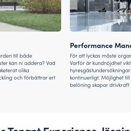
Performance Ma
rden till både
För att lyckas måste org
nster kan ni addera? Vad
Varför är kundnöjdhet vik
keterat olika
hyresgästundersökningar i
kling och förbättrar ert
kontinuerligt. Möjlighet ti
belöning skapar drivkra