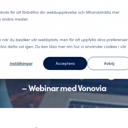
ter
Lösningar
Insights
Abonnemang
Om oss
Bok
änds för att förbättra din webbupplevelse och tillhandahålla mer
m andra medier.
Lokaler
n när du besöker vår webbplats, men för att uppfylla dina preferenser
gäster, engagerade
a strategier för 
Nöjda kunder stannar. 
fika undersökningar för hela kundresan.
lse och datadriven analys.
ra detta val igen. Du kan läsa mer om hur vi använder cookies i vår
alla viktiga kontaktytor 
kundhantering
Inställningar
Acceptera
Avböj
underna tycker
Förändringsledning – 
Webinar
ecifika undersökningar för
ur andra i branschen har
Engagerade medarbetare g
Här hittar du våra webi
v er affär. Arbeta kunddrivet
data levande.
–
Webinar med Vonovia
Benchmark Event
Social hållbarhet – h
Allt om Benchmark Event
m. Integrerar mot ledande
ällningar.
Utöver konkreta förbätt
underlag för hållbarhets