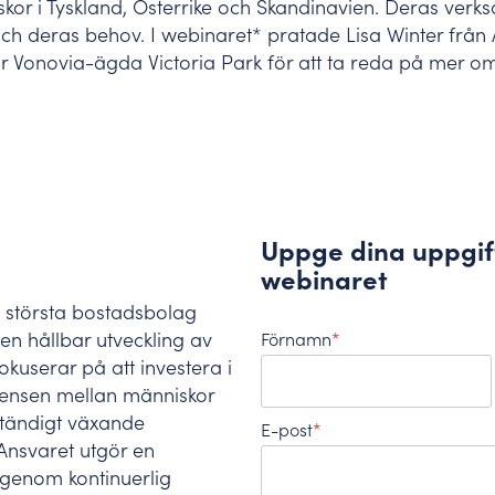
skor i Tyskland, Österrike och Skandinavien. Deras verks
ch kontaktuppgifter.
a och deras behov. I webinaret* pratade Lisa Winter frå
tta mål och skapa drivkraft.
 Vonovia-ägda Victoria Park för att ta reda på mer om
Uppge dina uppgifte
webinaret
 största bostadsbolag
 en hållbar utveckling av
Förnamn
*
kuserar på att investera i
tensen mellan människor
 ständigt växande
E-post
*
Ansvaret utgör en
genom kontinuerlig