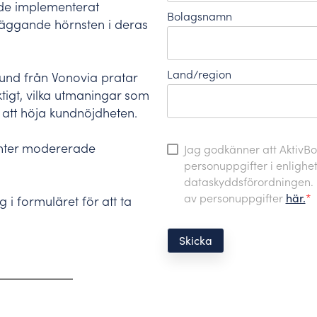
 de implementerat
Bolagsnamn
äggande hörnsten i deras
Land/region
lund från Vonovia pratar
tigt, vilka utmaningar som
r att höja kundnöjdheten.
nter modererade
Jag godkänner att AktivB
personuppgifter i enlighe
dataskyddsförordningen.
av personuppgifter
här.
*
 i formuläret för att ta