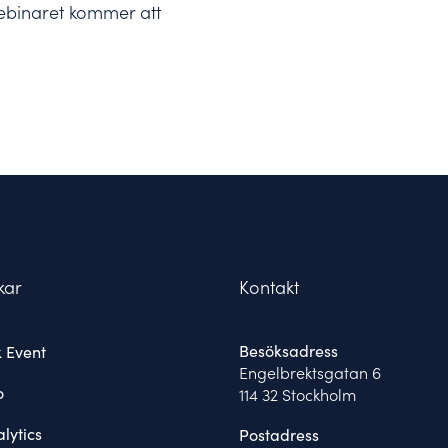
webinaret kommer att
kar
Kontakt
Besöksadress
 Event
Engelbrektsgatan 6
o
114 32 Stockholm
lytics
Postadress