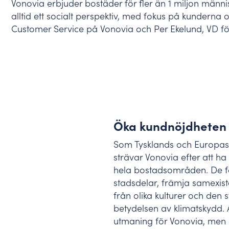
Vonovia erbjuder bostäder för fler än 1 miljon männi
Benchmarking – använd best practice
Här hittar du våra senaste nyheter, pressmaterial o
alltid ett socialt perspektiv, med fokus på kundern
Jämför er mot branschen, vår data hjälper er att sä
Customer Service
på Vonovia och Per Ekelund, VD för
Öka kundnöjdheten
Som Tysklands och Europas
strävar Vonovia efter att ha
hela bostadsområden. De fo
stadsdelar, främja samexis
från olika kulturer och den
betydelsen av klimatskydd. 
utmaning för Vonovia, men 