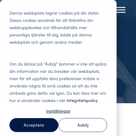
Skip
to
Denna webbplats lagrar cookies på din dator.
Toggl
the
Menu
Dessa cookies används för att förbättra din
main
webbupplevelse och tillhandahålla mer
Tenant Experience
Insights
Bostadsbolag
Lokaler
content.
personliga tjänster till dig, både på denna
INSPELAT WEBINAR
Beslutsunderlag för
Nöjda kunder
webbplats och genom andra medier.
Få ut maximalt av dina kunders feedback.
Här får du insikter och best practice inom
bostadsbolag.
stannar. Minska
Branschspecifika undersökningar för hela
kundupplevelse och datadriven analys.
Webinar med Svenska
Nöjdare hyresgäster,
vakanser och
kundresan.
engagerade
kostsamma
Bostäder
Blogg
Webinar
Om du klickar på "Avböj" kommer vi inte att spåra
medarbetare och
anpassningar. Följ
Hyresgästundersökningar
Förändringsledning
din information när du besöker vår webbplats,
smartare
upp alla viktiga
Fördjupa dig inom
Här hittar du våra
– ta reda på vad
– vi får det att
investeringar.
kontaktytor och öka
men för att uppfylla dina preferenser måste vi
tenant experience
webinar, både de
kunderna tycker
hända
intäkterna.
och läs om hur
som är på gång och
använda några få små cookies så att du inte
Få ut maximalt av era
andra i branschen
Engagerade
de som är inspelade.
ombeds göra detta val igen. Du kan läsa mer om
Förvaltningsbolag
kunders feedback.
har lyckats.
medarbetare gör
hur vi använder cookies i vår
Integritetspolicy
.
Underlag för
Branschspecifika
skillnad. Vi stödjer i
Benchmark Event
verksamhetsstyrning
undersökningar för hela
förbättringsarbetet
Inställningar
Rapporter
och optimering av er
kundresan.
och gör data levande.
Allt om Benchmark
affär. Arbeta
Här hittar du våra
Event, Kundkristallen
Acceptera
Avböj
kunddrivet och stärk
senaste rapporter
och kommande
Så förbättrar Svenska Bostäder
AktivBo Analytics
Social hållbarhet –
ert erbjudande.
och
event.