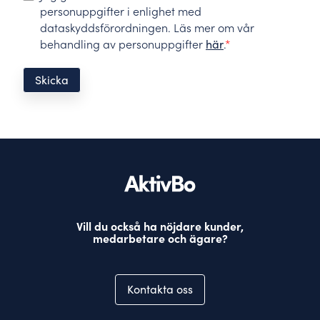
personuppgifter i enlighet med
dataskyddsförordningen. Läs mer om vår
behandling av personuppgifter
här
.
*
Vill du också ha nöjdare kunder,
medarbetare och ägare?
Kontakta oss