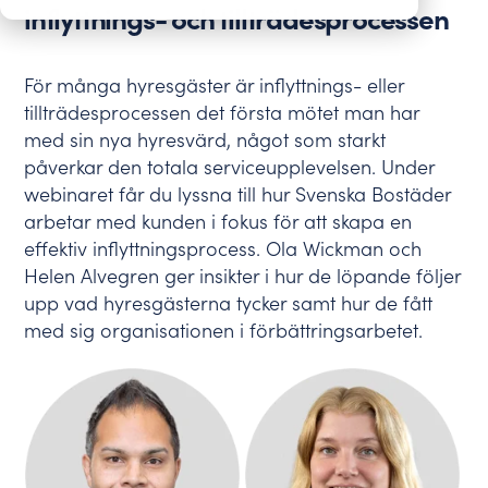
– fatta smartare
hyresgästernas
inflyttnings- och tillträdes­processen
sammanställningar.
beslut
perspektiv
Samla all
Utöver konkreta
Press
kundfeedback i vår
förbättringar för
För många hyresgäster är inflyttnings- eller
AI-baserade
hyresgästerna
Här hittar du våra
tillträdesprocessen det första mötet man har
plattform. Integrerar
genererar vår metod
senaste nyheter,
med sin nya hyresvärd, något som starkt
mot ledande ERP-
data och underlag för
pressmaterial och
påverkar den totala serviceupplevelsen. Under
och CRM-system.
hållbarhetsrapportering
kontaktuppgifter.
till exempelvis GRESB.
webinaret får du lyssna till hur Svenska Bostäder
arbetar med kunden i fokus för att skapa en
Benchmarking –
använd best
effektiv inflyttningsprocess. Ola Wickman och
practice
Helen Alvegren ger insikter i hur de löpande följer
Jämför er mot
upp vad hyresgästerna tycker samt hur de fått
branschen, vår data
med sig organisationen i förbättringsarbetet.
hjälper er att sätta
mål och skapa
drivkraft.