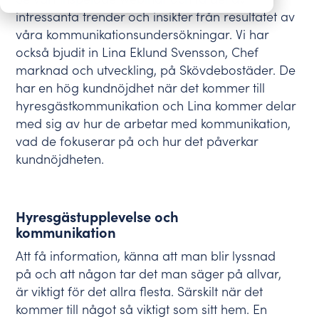
– fatta smartare
hyresgästernas
sammanställningar.
intressanta trender och insikter från resultatet av
beslut
perspektiv
våra kommunikationsundersökningar. Vi har
Samla all
Utöver konkreta
Press
också bjudit in
Lina Eklund Svensson, Chef
kundfeedback i vår
förbättringar för
AI-baserade
hyresgästerna
marknad och utveckling, på Skövdebostäder. De
Här hittar du våra
plattform. Integrerar
genererar vår metod
senaste nyheter,
har en hög kundnöjdhet när det kommer till
mot ledande ERP-
data och underlag för
pressmaterial och
hyresgästkommunikation och Lina kommer delar
och CRM-system.
hållbarhetsrapportering
kontaktuppgifter.
med sig av hur de arbetar med kommunikation,
till exempelvis GRESB.
vad de fokuserar på och hur det påverkar
Benchmarking –
kundnöjdheten.
använd best
practice
Jämför er mot
branschen, vår data
Hyresgästupplevelse och
hjälper er att sätta
kommunikation
mål och skapa
drivkraft.
Att få information, känna att man blir lyssnad
på och att någon tar det man säger på allvar,
är viktigt för det allra flesta. Särskilt när det
kommer till något så viktigt som sitt hem. En