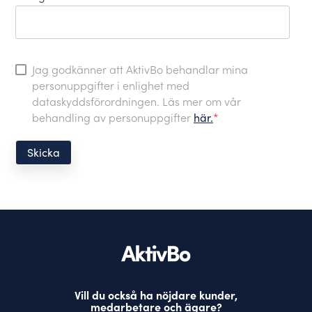
Jag godkänner att AktivBo behandlar mina
personuppgifter i enlighet med
dataskyddsförordningen. Läs mer om vår
behandling av personuppgifter
här.
*
Vill du också ha nöjdare kunder,
medarbetare och ägare?