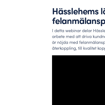
Benchmarking – använd best practice
Här hittar du våra senaste nyheter, pressmaterial o
Hässlehems l
Jämför er mot branschen, vår data hjälper er att sä
felanmälansp
I detta webinar delar Hässl
arbete med att driva kund
är nöjda med felanmälansp
återkoppling, till kvalitet kop