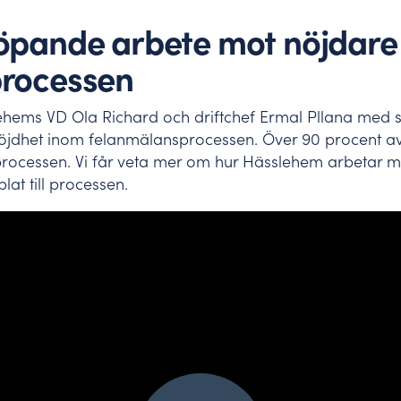
ch kontaktuppgifter.
öpande arbete mot nöjdare
tta mål och skapa drivkraft.
rocessen
ehems VD Ola Richard och driftchef Ermal Pllana med s
nöjdhet inom felanmälansprocessen. Över 90 procent a
rocessen. Vi får veta mer om hur Hässlehem arbetar m
plat till processen.