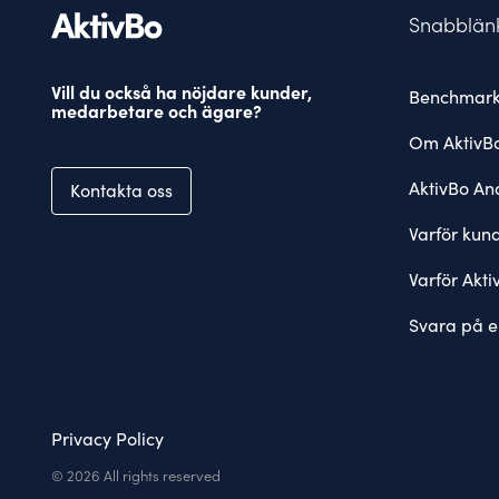
Snabblän
Vill du också ha nöjdare kunder,
Benchmark
medarbetare och ägare?
Om AktivB
AktivBo Ana
Kontakta oss
Varför kun
Varför Akti
Svara på e
Privacy Policy
© 2026 All rights reserved