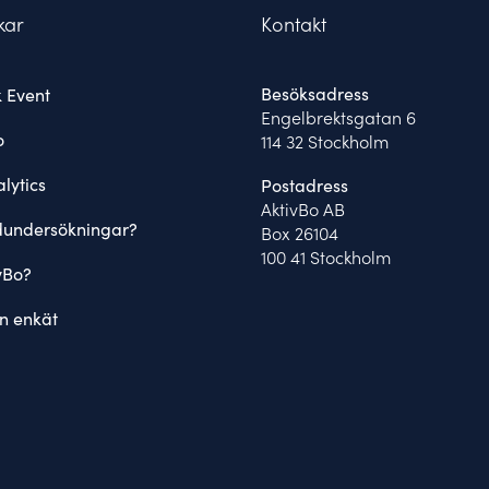
kar
Kontakt
Besöksadress
 Event
Engelbrektsgatan 6
o
114 32 Stockholm
lytics
Postadress
AktivBo AB
dundersökningar?
Box 26104
100 41 Stockholm
vBo?
n enkät