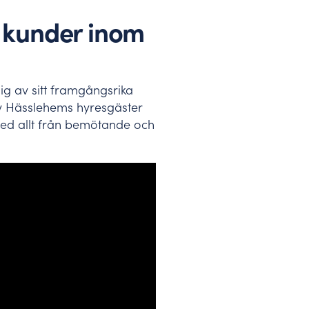
 kunder inom
ig av sitt framgångsrika
v Hässlehems hyresgäster
ed allt från bemötande och