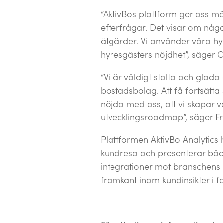
“AktivBos plattform ger oss mö
efterfrågar. Det visar om någo
åtgärder. Vi använder våra hy
hyresgästers nöjdhet”, säger C
“Vi är väldigt stolta och glad
bostadsbolag. Att få fortsätta
nöjda med oss, att vi skapar v
utvecklingsroadmap”, säger Fri
Plattformen AktivBo Analytics 
kundresa och presenterar båd
integrationer mot branschens l
framkant inom kundinsikter i f