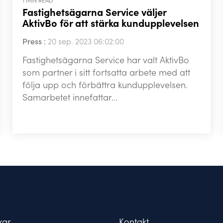
1 MIN READ
Fastighetsägarna Service väljer
AktivBo för att stärka kundupplevelsen
Press
:
20 sep. 2023 06:02:00
Fastighetsägarna Service har valt AktivBo
som partner i sitt fortsatta arbete med att
följa upp och förbättra kundupplevelsen.
Samarbetet innefattar...
kar
Kontakt