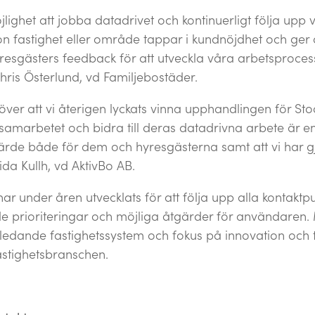
jlighet att jobba datadrivet och kontinuerligt följa upp
n fastighet eller område tappar i kundnöjdhet och ger o
resgästers feedback för att utveckla våra arbetsproces
hris Österlund, vd Familjebostäder.
a över att vi återigen lyckats vinna upphandlingen för 
 samarbetet och bidra till deras datadrivna arbete är e
ärde både för dem och hyresgästerna samt att vi har gjo
da Kullh, vd AktivBo AB.
har under åren utvecklats för att följa upp alla kontaktp
e prioriteringar och möjliga åtgärder för användaren
edande fastighetssystem och fokus på innovation och te
astighetsbranschen.