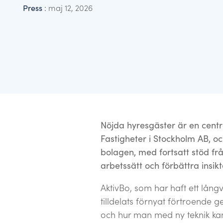
Benchmarking – använd best practice
Press
:
maj 12, 2026
Här hittar du våra senaste nyheter, pressmaterial o
Jämför er mot branschen, vår data hjälper er att sä
Nöjda hyresgäster är en cent
Fastigheter i Stockholm AB, o
bolagen, med fortsatt stöd fr
arbetssätt och förbättra insi
AktivBo, som har haft ett lå
tilldelats förnyat förtroende
och hur man med ny teknik kan 