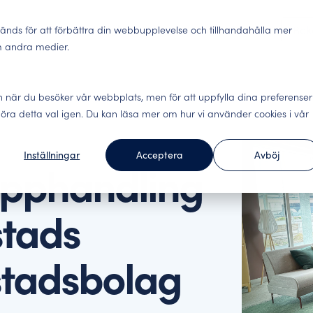
ter
Lösningar
Insights
Abonnemang
Om oss
Bok
änds för att förbättra din webbupplevelse och tillhandahålla mer
m andra medier.
Lokaler
n när du besöker vår webbplats, men för att uppfylla dina preferenser
gäster, engagerade
Nöjda kunder stannar. 
fika undersökningar för hela kundresan.
lse och datadriven analys.
ra detta val igen. Du kan läsa mer om hur vi använder cookies i vår
alla viktiga kontaktytor 
Inställningar
Acceptera
Avböj
underna tycker
Förändringsledning – 
Webinar
upphandling
ecifika undersökningar för
ur andra i branschen har
Engagerade medarbetare g
Här hittar du våra webi
v er affär. Arbeta kunddrivet
data levande.
stads
Benchmark Event
Social hållbarhet – h
Allt om Benchmark Event
m. Integrerar mot ledande
ällningar.
Utöver konkreta förbätt
tadsbolag
underlag för hållbarhets