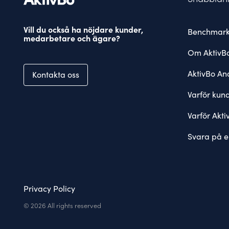
Vill du också ha nöjdare kunder,
Benchmark
medarbetare och ägare?
Om AktivB
AktivBo Ana
Kontakta oss
Varför kun
Varför Akti
Svara på e
Privacy Policy
© 2026 All rights reserved