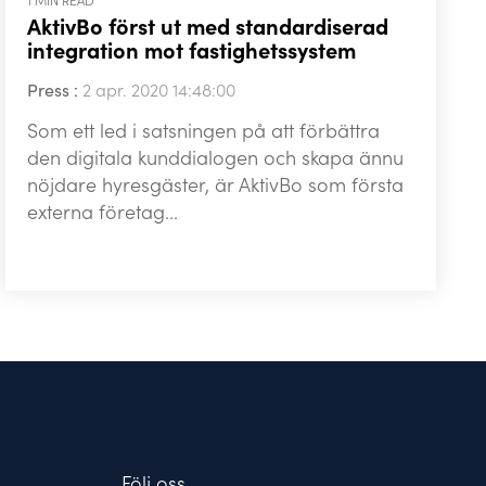
1 MIN READ
AktivBo först ut med standardiserad
integration mot fastighetssystem
Press
:
2 apr. 2020 14:48:00
Som ett led i satsningen på att förbättra
den digitala kunddialogen och skapa ännu
nöjdare hyresgäster, är AktivBo som första
externa företag...
Följ oss