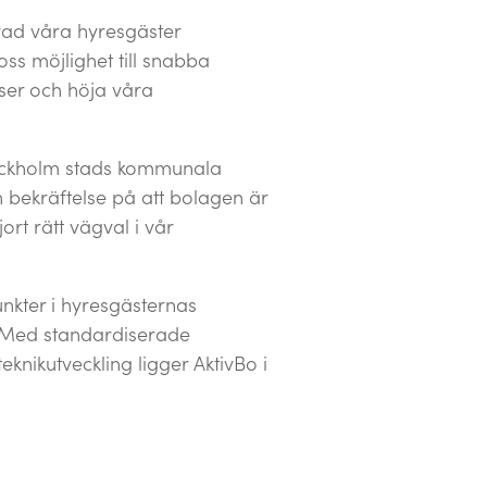
 vad våra hyresgäster
ss möjlighet till snabba
ser och höja våra
Stockholm stads kommunala
n bekräftelse på att bolagen är
rt rätt vägval i vår
unkter i hyresgästernas
. Med standardiserade
knikutveckling ligger AktivBo i