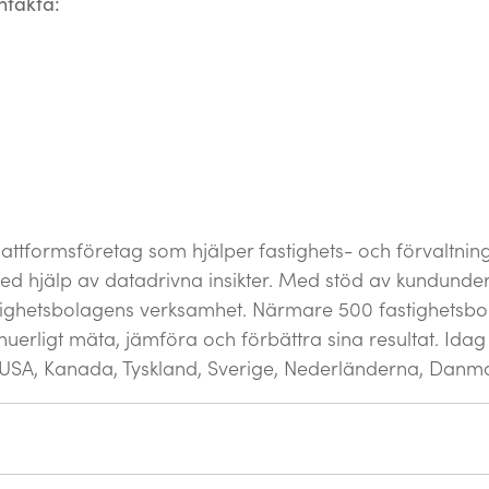
ntakta:
lattformsföretag som hjälper fastighets- och förvaltnin
d hjälp av datadrivna insikter. Med stöd av kundunde
stighetsbolagens verksamhet. Närmare 500 fastighetsbo
tinuerligt mäta, jämföra och förbättra sina resultat. Id
 USA, Kanada, Tyskland, Sverige, Nederländerna, Danma