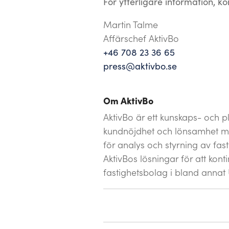
För ytterligare information, ko
Martin Talme
Affärschef AktivBo
+46 708 23 36 65
press@aktivbo.se
Om AktivBo
AktivBo är ett kunskaps- och p
kundnöjdhet och lönsamhet me
för analys och styrning av fa
AktivBos lösningar för att kon
fastighetsbolag i bland annat