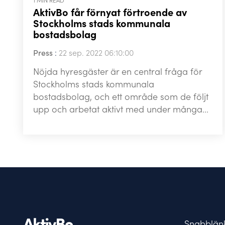
1 MIN READ
AktivBo får förnyat förtroende av
Stockholms stads kommunala
bostadsbolag
Press
:
22 sep. 2022 06:10:00
Nöjda hyresgäster är en central fråga för
Stockholms stads kommunala
bostadsbolag, och ett område som de följt
upp och arbetat aktivt med under många...
Snabblän