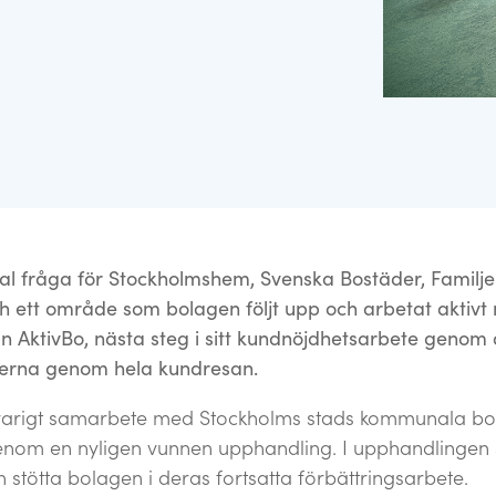
ch kontaktuppgifter.
tta mål och skapa drivkraft.
ral fråga för Stockholmshem, Svenska Bostäder, Famil
ch ett område som bolagen följt upp och arbetat aktiv
ån AktivBo, nästa steg i sitt kundnöjdhetsarbete genom 
kterna genom hela kundresan.
ngvarigt samarbete med Stockholms stads kommunala bo
 genom en nyligen vunnen upphandling. I upphandlingen
stötta bolagen i deras fortsatta förbättringsarbete.