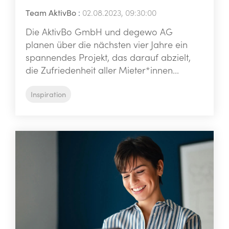
Team AktivBo
:
02.08.2023, 09:30:00
Die AktivBo GmbH und degewo AG
planen über die nächsten vier Jahre ein
spannendes Projekt, das darauf abzielt,
die Zufriedenheit aller Mieter*innen...
Inspiration