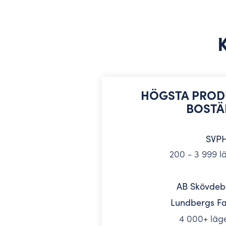
K
HÖGSTA PROD
BOSTÄ
SVP
200 - 3 999 l
AB Skövdeb
Lundbergs Fa
4 000+ läg