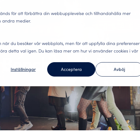
r
Lösningar
Insights
Abonnemang
Om oss
Boka 
änds för att förbättra din webbupplevelse och tillhandahålla mer
m andra medier.
Lokaler
n när du besöker vår webbplats, men för att uppfylla dina preferenser
gäster, engagerade
Nöjda kunder stannar. 
fika undersökningar för hela kundresan.
lse och datadriven analys.
ra detta val igen. Du kan läsa mer om hur vi använder cookies i vår
alla viktiga kontaktytor 
Benchmark Event
Inställningar
Acceptera
Avböj
underna tycker
Förändringsledning – 
Webinar
ecifika undersökningar för
ur andra i branschen har
Engagerade medarbetare g
Här hittar du våra webi
v er affär. Arbeta kunddrivet
data levande.
Benchmark Event
Social hållbarhet – h
Allt om Benchmark Event
m. Integrerar mot ledande
ällningar.
Utöver konkreta förbätt
underlag för hållbarhets