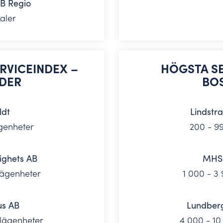
AB Regio
aler
ERVICEINDEX –
HÖGSTA SE
DER
BO
ldt
Lindstr
genheter
200 - 9
ighets AB
MHS 
lägenheter
1 000 - 3
us AB
Lundberg
 lägenheter
4 000 - 10