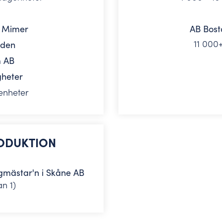
B Mimer
AB Bost
11 000
aden
m AB
gheter
enheter
ODUKTION
gmästar'n i Skåne AB
n 1)