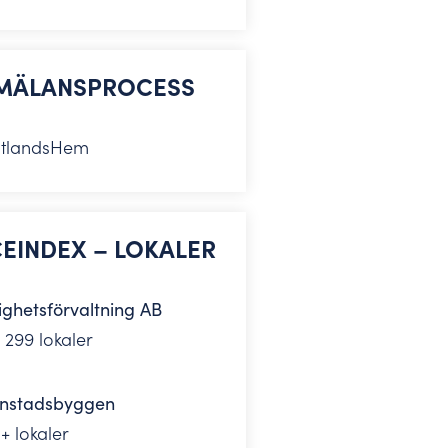
NMÄLANSPROCESS
tlandsHem
EINDEX – LOKALER
ighetsförvaltning AB
l 299 lokaler
ianstadsbyggen
+ lokaler