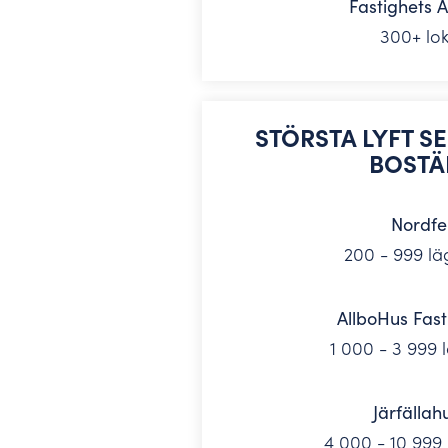
Fastighets 
300+ lok
STÖRSTA LYFT S
BOSTÄ
Nordfe
200 - 999 lä
AllboHus Fast
1 000 - 3 999 
Järfällah
4 000 - 10 999