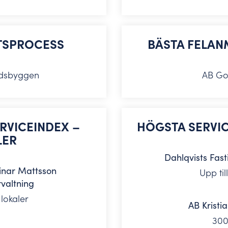
TTSPROCESS
BÄSTA FELA
adsbyggen
AB Go
ERVICEINDEX –
HÖGSTA SERVIC
LER
Dahlqvists Fast
inar Mattsson
Upp til
rvaltning
 lokaler
AB Krist
300