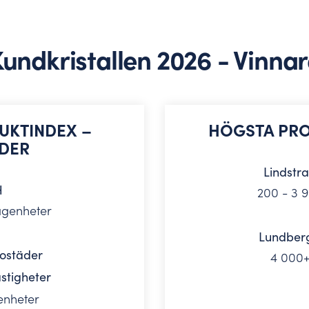
undkristallen 2026 - Vinna
UKTINDEX –
HÖGSTA PRO
DER
Lindstr
H
200 - 3 
ägenheter
Lundberg
ostäder
4 000+
stigheter
enheter