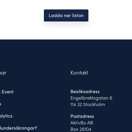
Ladda ner listan
kar
Kontakt
Besöksadress
 Event
Engelbrektsgatan 6
o
114 32 Stockholm
lytics
Postadress
AktivBo AB
dundersökningar?
Box 26104