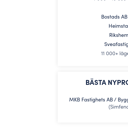
Bostads A
Heimst
Rikshe
Sveafasti
11 000+ läg
BÄSTA NYPR
MKB Fastighets AB / Byg
(Simfena