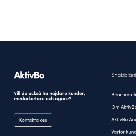
Snabblän
Vill du också ha nöjdare kunder,
Benchmark
medarbetare och ägare?
Om AktivB
AktivBo Ana
Kontakta oss
Varför kun