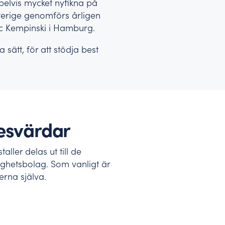
pelvis mycket nyfikna på
verige genomförs årligen
ic Kempinski i Hamburg.
 sätt, för att stödja best
resvärdar
ler delas ut till de
ghetsbolag. Som vanligt är
erna själva.