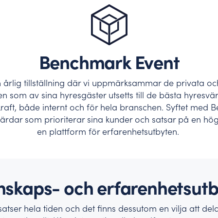
ch kontaktuppgifter.
tta mål och skapa drivkraft.
Benchmark Event
 årlig tillställning där vi uppmärksammar de privata 
n som av sina hyresgäster utsetts till de bästa hyresvä
kraft, både internt och för hela branschen. Syftet med
värdar som prioriterar sina kunder och satsar på en hög 
en plattform för erfarenhetsutbyten.
nskaps- och erfarenhetsutb
satser hela tiden och det finns dessutom en vilja att del