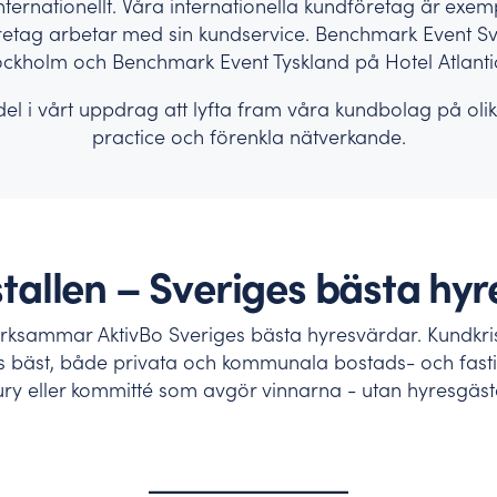
nternationellt. Våra internationella kundföretag är exem
öretag arbetar med sin kundservice. Benchmark Event S
ockholm och Benchmark Event Tyskland på Hotel Atlant
del i vårt uppdrag att lyfta fram våra kundbolag på olika
practice och förenkla nätverkande.
tallen – Sveriges bästa hy
ammar AktivBo Sveriges bästa hyresvärdar. Kundkristal
ts bäst, både privata och kommunala bostads- och fasti
ury eller kommitté som avgör vinnarna - utan hyresgäst