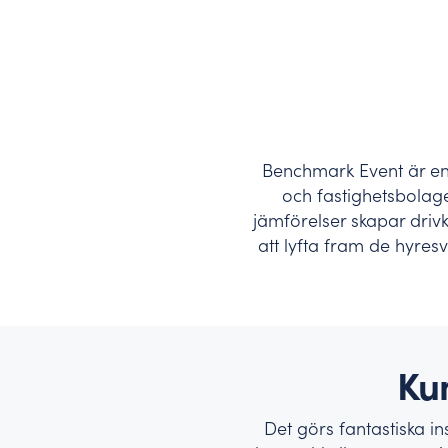
Benchmarking – använd best practice
Här hittar du våra senaste nyheter, pressmaterial o
Jämför er mot branschen, vår data hjälper er att sä
Benchmark Event är en
och fastighetsbolage
jämförelser skapar driv
att lyfta fram de hyres
Ku
Det görs fantastiska in