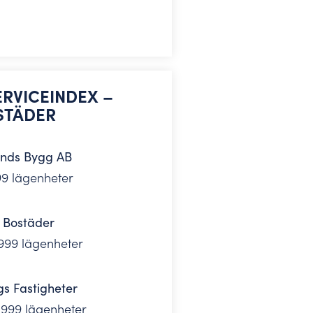
RVICEINDEX –
STÄDER
ands Bygg AB
99 lägenheter
Bostäder
 999 lägenheter
s Fastigheter
 999 lägenheter