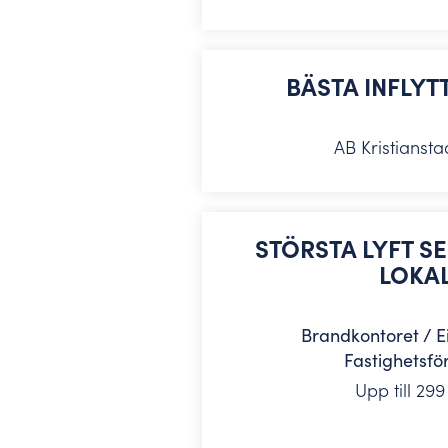
BÄSTA INFLY
AB Kristianst
STÖRSTA LYFT S
LOKA
Brandkontoret / E
Fastighetsfö
Upp till 299