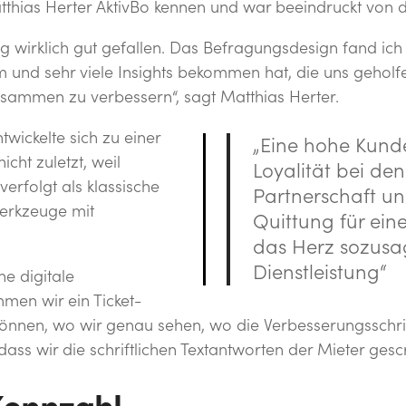
thias Herter AktivBo kennen und war beeindruckt von d
ng wirklich gut gefallen. Das Befragungsdesign fand ich
m und sehr viele Insights bekommen hat, die uns gehol
usammen zu verbessern“, sagt Matthias Herter.
twickelte sich zu einer
„Eine hohe Kunde
icht zuletzt, weil
Loyalität bei den
erfolgt als klassische
Partnerschaft und
Werkzeuge mit
Quittung für ein
das Herz sozusa
Dienstleistung“
e digitale
en wir ein Ticket-
önnen, wo wir genau sehen, wo die Verbesserungsschrit
 dass wir die schriftlichen Textantworten der Mieter ge