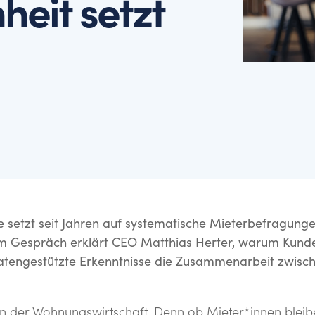
heit setzt
n, Ziele und Impulse zu
sematerialien und
 setzt seit Jahren auf systematische Mieterbefragunge
 Im Gespräch erklärt CEO Matthias Herter, warum Kunde
datengestützte Erkenntnisse die Zusammenarbeit zwisc
ern der Wohnungswirtschaft. Denn ob Mieter*innen bleib