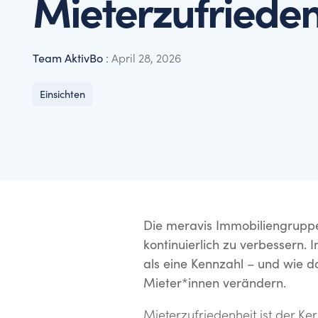
Mieterzufrieden
Unsere Daten und unsere Best Practices helfen Ihne
Hier finden Sie unsere neuesten Nachrichten, Pres
setzen.
Kontaktinformationen.
Team AktivBo
:
April 28, 2026
Einsichten
Die meravis Immobiliengruppe
kontinuierlich zu verbessern.
als eine Kennzahl – und wie 
Mieter*innen verändern.
Mieterzufriedenheit ist der K