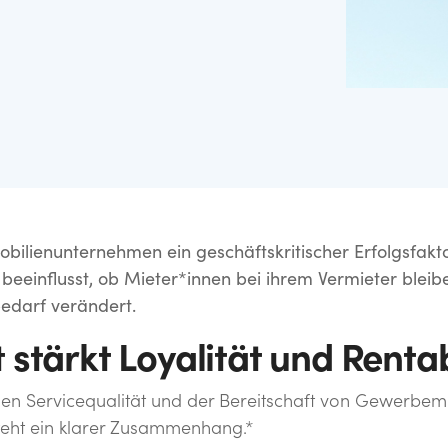
n, Ziele und Impulse zu
sematerialien und
obilienunternehmen ein geschäftskritischer Erfolgsfakto
eeinflusst, ob Mieter*innen bei ihrem Vermieter bleib
bedarf verändert.
 stärkt Loyalität und Rentab
Servicequalität und der Bereitschaft von Gewerbemie
steht ein klarer Zusammenhang.*