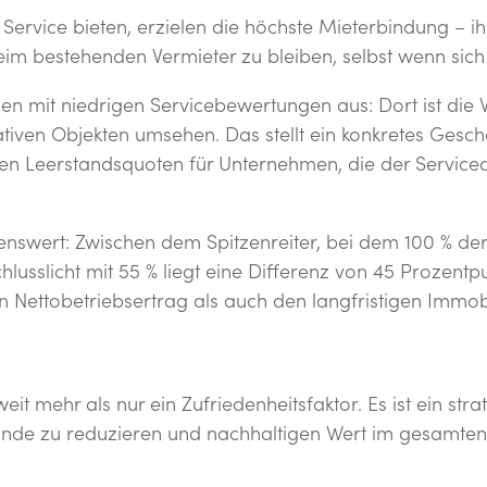
Service bieten, erzielen die höchste Mieterbindung – i
 beim bestehenden Vermieter zu bleiben, selbst wenn sic
en mit niedrigen Servicebewertungen aus: Dort ist die 
tiven Objekten umsehen. Das stellt ein konkretes Geschäf
n Leerstandsquoten für Unternehmen, die der Servicequ
enswert: Zwischen dem Spitzenreiter, bei dem 100 % de
lusslicht mit 55 % liegt eine Differenz von 45 Prozentp
n Nettobetriebsertrag als auch den langfristigen Immob
 weit mehr als nur ein Zufriedenheitsfaktor. Es ist ein st
ände zu reduzieren und nachhaltigen Wert im gesamten