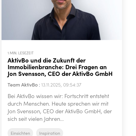
1 MIN. LESEZEIT
AktivBo und die Zukunft der
Immobilienbranche: Drei Fragen an
Jon Svensson, CEO der AktivBo GmbH
Team AktivBo
:
13.11.2025, 09:54:37
Bei AktivBo wissen wir: Fortschritt entsteht
durch Menschen. Heute sprechen wir mit
Jon Svensson, CEO der AktivBo GmbH, der
sich seit vielen Jahren...
Einsichten
Inspiration