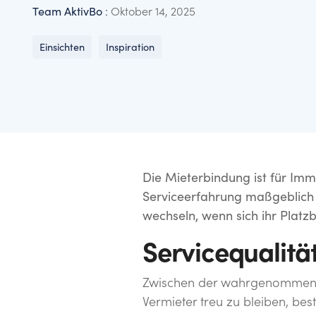
Team AktivBo
:
Oktober 14, 2025
Unsere Daten und unsere Best Practices helfen Ihne
Hier finden Sie unsere neuesten Nachrichten, Pres
setzen.
Kontaktinformationen.
Einsichten
Inspiration
Die Mieterbindung ist für Imm
Serviceerfahrung maßgeblich b
wechseln, wenn sich ihr Platz
Servicequalität
Zwischen der wahrgenommenen 
Vermieter treu zu bleiben, be