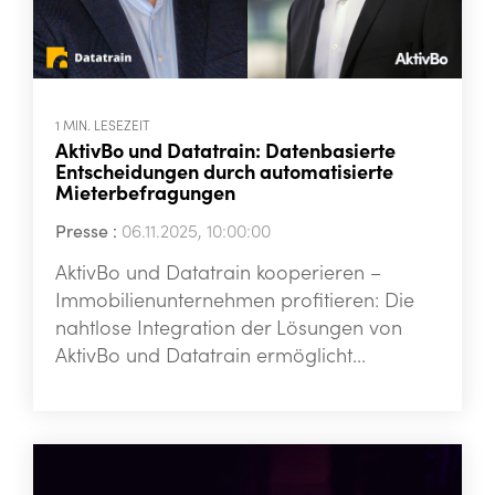
1 MIN. LESEZEIT
AktivBo und Datatrain: Datenbasierte
Entscheidungen durch automatisierte
Mieterbefragungen
Presse
:
06.11.2025, 10:00:00
AktivBo und Datatrain kooperieren –
Immobilienunternehmen profitieren: Die
nahtlose Integration der Lösungen von
AktivBo und Datatrain ermöglicht...