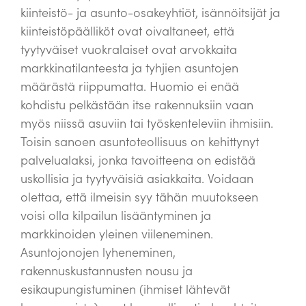
kiinteistö- ja asunto-osakeyhtiöt, isännöitsijät ja
kiinteistöpäälliköt ovat oivaltaneet, että
tyytyväiset vuokralaiset ovat arvokkaita
markkinatilanteesta ja tyhjien asuntojen
määrästä riippumatta. Huomio ei enää
kohdistu pelkästään itse rakennuksiin vaan
myös niissä asuviin tai työskenteleviin ihmisiin.
Toisin sanoen asuntoteollisuus on kehittynyt
palvelualaksi, jonka tavoitteena on edistää
uskollisia ja tyytyväisiä asiakkaita. Voidaan
olettaa, että ilmeisin syy tähän muutokseen
voisi olla kilpailun lisääntyminen ja
markkinoiden yleinen viileneminen.
Asuntojonojen lyheneminen,
rakennuskustannusten nousu ja
esikaupungistuminen (ihmiset lähtevät