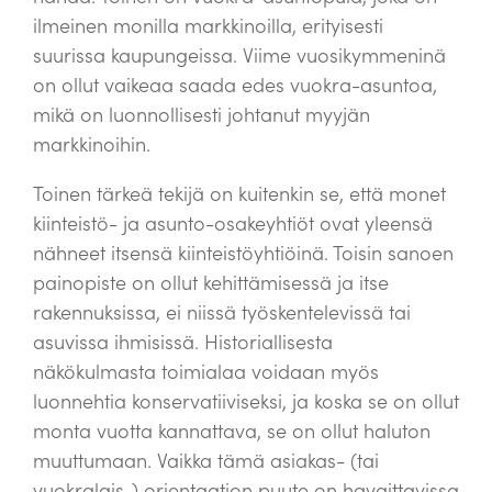
ilmeinen monilla markkinoilla, erityisesti
suurissa kaupungeissa. Viime vuosikymmeninä
on ollut vaikeaa saada edes vuokra-asuntoa,
mikä on luonnollisesti johtanut myyjän
markkinoihin.
Toinen tärkeä tekijä on kuitenkin se, että monet
kiinteistö- ja asunto-osakeyhtiöt ovat yleensä
nähneet itsensä kiinteistöyhtiöinä. Toisin sanoen
painopiste on ollut kehittämisessä ja itse
rakennuksissa, ei niissä työskentelevissä tai
asuvissa ihmisissä. Historiallisesta
näkökulmasta toimialaa voidaan myös
luonnehtia konservatiiviseksi, ja koska se on ollut
monta vuotta kannattava, se on ollut haluton
muuttumaan. Vaikka tämä asiakas- (tai
vuokralais-) orientaation puute on havaittavissa