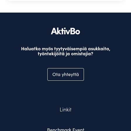
Haluatko myös tyytyväisempiä asukkaita,
työntekijöitä ja omistajia?
Ota yhteyttä
Linkit
Benchmark Event