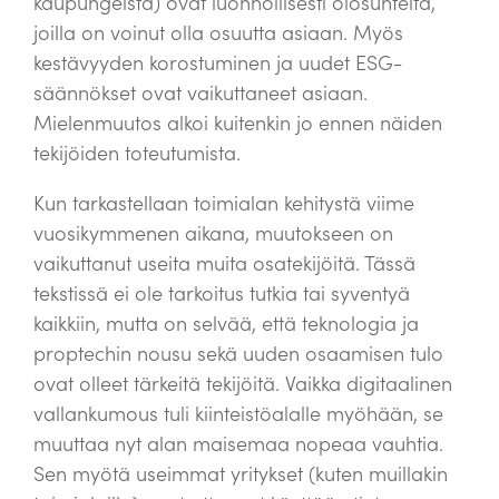
kaupungeista) ovat luonnollisesti olosuhteita,
joilla on voinut olla osuutta asiaan. Myös
kestävyyden korostuminen ja uudet ESG-
säännökset ovat vaikuttaneet asiaan.
Mielenmuutos alkoi kuitenkin jo ennen näiden
tekijöiden toteutumista.
Kun tarkastellaan toimialan kehitystä viime
vuosikymmenen aikana, muutokseen on
vaikuttanut useita muita osatekijöitä. Tässä
tekstissä ei ole tarkoitus tutkia tai syventyä
kaikkiin, mutta on selvää, että teknologia ja
proptechin nousu sekä uuden osaamisen tulo
ovat olleet tärkeitä tekijöitä. Vaikka digitaalinen
vallankumous tuli kiinteistöalalle myöhään, se
muuttaa nyt alan maisemaa nopeaa vauhtia.
Sen myötä useimmat yritykset (kuten muillakin