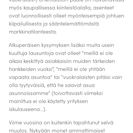
myös kaupallisessa kiinteistöalalla, asenteet
ovat luonnollisesti olleet myönteisempiä johtuen
kilpailullisesta ja sääntelemättömästä
markkinatilanteesta.
Alkuperäisen kysymyksen lisäksi muita usein
kuultuja lausuntoja ovat olleet "meillä ei ole
aikaa keskittyä asiakkaisiin muiden tärkeiden
hankkeiden vuoksi", "meillä ei ole yhtään
vapaata asuntoa" tai "vuokralaisten pitäisi vain
olla tyytyväisiä, että he saavat asua
asunnoissamme" (toivottavasti viimeksi
mainittua ei ole käytetty yrityksen
iskulauseena...).
Viime vuosina on kuitenkin tapahtunut selvä
muutos. Nykyään monet ammattimaiset