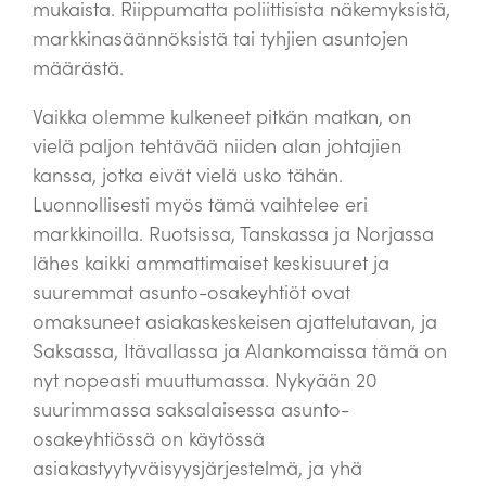
mukaista. Riippumatta poliittisista näkemyksistä,
markkinasäännöksistä tai tyhjien asuntojen
määrästä.
Vaikka olemme kulkeneet pitkän matkan, on
vielä paljon tehtävää niiden alan johtajien
kanssa, jotka eivät vielä usko tähän.
Luonnollisesti myös tämä vaihtelee eri
markkinoilla. Ruotsissa, Tanskassa ja Norjassa
lähes kaikki ammattimaiset keskisuuret ja
suuremmat asunto-osakeyhtiöt ovat
omaksuneet asiakaskeskeisen ajattelutavan, ja
Saksassa, Itävallassa ja Alankomaissa tämä on
nyt nopeasti muuttumassa. Nykyään 20
suurimmassa saksalaisessa asunto-
osakeyhtiössä on käytössä
asiakastyytyväisyysjärjestelmä, ja yhä