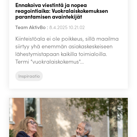
Ennakoiva viestintä ja nopea
reagointiaika: Vuokralaiskokemuksen
parantamisen avaintekijät
Team AktivBo
:
8.4.2025 10.21.02
Kiinteistöala ei ole poikkeus, sillä maailma
siirtyy yhä enemmän asiakaskeskeiseen
lähestymistapaan kaikilla toimialoilla.
Termi "vuokralaiskokemus"...
Inspiraatio