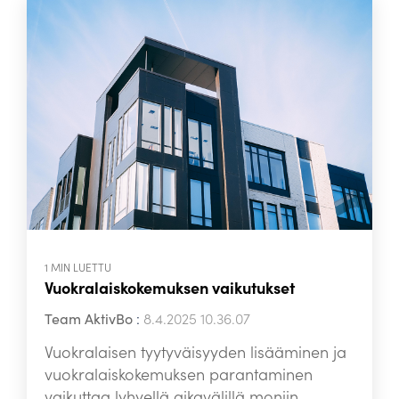
1 MIN LUETTU
Vuokralaiskokemuksen vaikutukset
Team AktivBo
:
8.4.2025 10.36.07
Vuokralaisen tyytyväisyyden lisääminen ja
vuokralaiskokemuksen parantaminen
vaikuttaa lyhyellä aikavälillä moniin