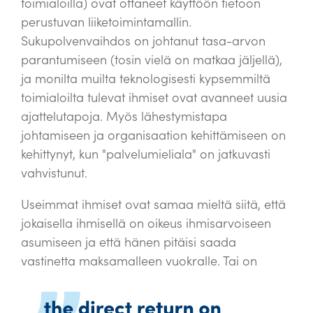
toimialoilla) ovat ottaneet käyttöön tietoon
perustuvan liiketoimintamallin.
Sukupolvenvaihdos on johtanut tasa-arvon
parantumiseen (tosin vielä on matkaa jäljellä),
ja monilta muilta teknologisesti kypsemmiltä
toimialoilta tulevat ihmiset ovat avanneet uusia
ajattelutapoja. Myös lähestymistapa
johtamiseen ja organisaation kehittämiseen on
kehittynyt, kun "palvelumieliala" on jatkuvasti
vahvistunut.
Useimmat ihmiset ovat samaa mieltä siitä, että
jokaisella ihmisellä on oikeus ihmisarvoiseen
asumiseen ja että hänen pitäisi saada
vastinetta maksamalleen vuokralle
. Tai on