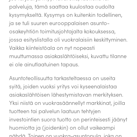
luomaan vauhtia.
palveluja, tämä saattaa kuulostaa oudolta
kysymykseltä. Kysymys on kuitenkin todellinen,
ja se tuli suuren eurooppalaisen asunto-
osakeyhtiön toimitusjohtajalta kokouksessa,
jossa esityslistalla oli vuokralaisiin keskittyminen.
Vaikka kiinteistöala on nyt nopeasti
muuttumassa asiakaslähtöiseksi, kuvattu tilanne
ei ole ainutlaatuinen tapaus.
Asuntoteollisuutta tarkasteltaessa on useita
syitä, joiden vuoksi yritys voi kyseenalaistaa
asiakaslähtöisen lähestymistavan merkityksen.
Yksi niistä on vuokrasäännellyt markkinat, joilla
tuotteen tai palvelun laatuun tehtyjen
investointien suora tuotto on perinteisesti jäänyt
huomiotta ja (joidenkin) on ollut vaikeampi
nähdä. Toinen on vuokra-asuntopula, joka on