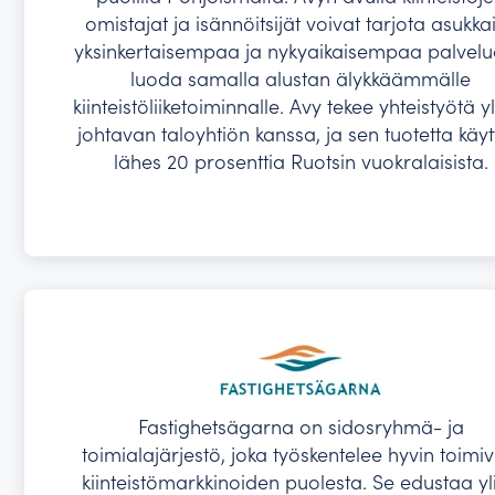
omistajat ja isännöitsijät voivat tarjota asukkai
yksinkertaisempaa ja nykyaikaisempaa palvelu
luoda samalla alustan älykkäämmälle
kiinteistöliiketoiminnalle. Avy tekee yhteistyötä y
johtavan taloyhtiön kanssa, ja sen tuotetta käy
lähes 20 prosenttia Ruotsin vuokralaisista.
Fastighetsägarna on sidosryhmä- ja
toimialajärjestö, joka työskentelee hyvin toimiv
kiinteistömarkkinoiden puolesta. Se edustaa yli