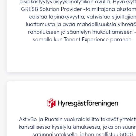
asiakastyytyväisyysanalytiikan avulla. Hyväksyt
GRESB Solution Provider -toimittajana alust
edistää läpinäkyvyyttä, vahvistaa sijoittajie
luottamusta ja avaa mahdollisuuksia vihreä
rahoitukseen ja sääntelyn mukauttamiseen 
samalla kun Tenant Experience paranee.
AktivBo ja Ruotsin vuokralaisliitto tekevät yhteis
kansallisessa kyselytutkimuksessa, joka on suun
satunnaisotokselle, johon osallistuu 5000