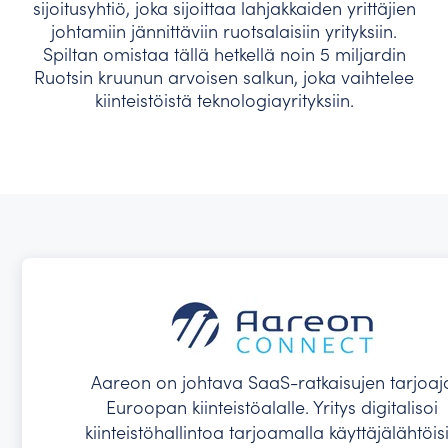
sijoitusyhtiö, joka sijoittaa lahjakkaiden yrittäjien
johtamiin jännittäviin ruotsalaisiin yrityksiin.
Spiltan omistaa tällä hetkellä noin 5 miljardin
Ruotsin kruunun arvoisen salkun, joka vaihtelee
kiinteistöistä teknologiayrityksiin.
Aareon on johtava SaaS-ratkaisujen tarjoaj
Euroopan kiinteistöalalle. Yritys digitalisoi
kiinteistöhallintoa tarjoamalla käyttäjälähtöis