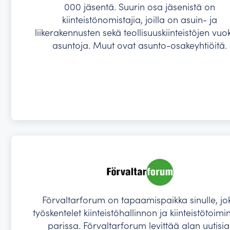
000 jäsentä. Suurin osa jäsenistä on
kiinteistönomistajia, joilla on asuin- ja
liikerakennusten sekä teollisuuskiinteistöjen vuo
asuntoja. Muut ovat asunto-osakeyhtiöitä.
Förvaltarforum on tapaamispaikka sinulle, jo
työskentelet kiinteistöhallinnon ja kiinteistötoim
parissa. Förvaltarforum levittää alan uutisia