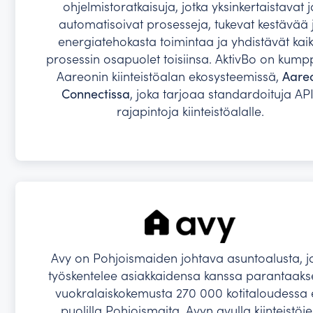
ohjelmistoratkaisuja, jotka yksinkertaistavat j
automatisoivat prosesseja, tukevat kestävää 
energiatehokasta toimintaa ja yhdistävät kaik
prosessin osapuolet toisiinsa. AktivBo on kump
Aareonin kiinteistöalan ekosysteemissä,
Aare
Connectissa
, joka tarjoaa standardoituja AP
rajapintoja kiinteistöalalle.
Avy on Pohjoismaiden johtava asuntoalusta, j
työskentelee asiakkaidensa kanssa parantaak
vuokralaiskokemusta 270 000 kotitaloudessa 
puolilla Pohjoismaita. Avyn avulla kiinteistöj